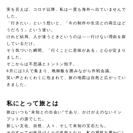
実を言えば、コロナ以降、私は一度も海外へ出ていませんで
した。
「行きたい」という想いと、「今の制作や生活との両立はど
うだろう」という迷い。
けれど結局、人が迷うときというのは――行けない理由を探
しているだけ。
そう気づいた瞬間、「行くことに意味がある」と心が定まり
ました。
そこからは不思議とトントン拍子。
8月には3人で集まり、晩御飯を囲みながら作戦会議。
笑い声とわくわくに包まれて、旅の地図は自然と広がってい
きました。
私にとって旅とは
旅はいつも“未知との出会い”であり、かけがえのないイン
プットの源でした。
新しい文化、自然、人々、そして未知の宝石たち。
そのすべてが作品づくりの血肉となり、私の感性を豊かにし