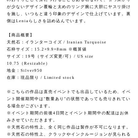
が少ないデザイン覆輪と太めのリング腕に大胆にヤスリ掛け
を施し、いつもと違う印象のデザインで仕上げています。裏
側はLeniaらしさを詰め込んでいます。
【商品概要】
天然石：イランターコイズ / Iranian Turquoise
石枠サイズ：15.2×9.9×8mm ※概算値
サイズ：19号（サイズ変更/可）/ US size
10.75（Resizable）
地金：Silver950
在庫：現品限り / Limited stock
※こちらの作品は直売イベントでも出品しているため、イベ
ント開催期間中は"数量あり"の状態であっても売りきれてい
る場合がございます。
※イベント期間の前後4日間とイベント期間中の配送はお休
みさせていただきます。
※天然石の特性上、全く同じ作品は製作が不可になります。
※天然石の特性上、クラックやインクルージョンが見られる